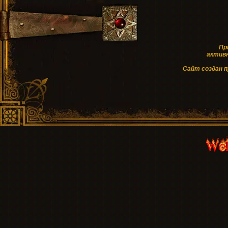
Пр
активн
Cайт создан 