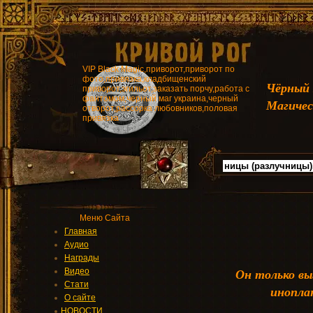
VIP Black Magic,приворот,приворот по
фото,привязка,кладбищенский
Чёрный
приворот,эгильот,заказать порчу,работа с
фантомом,черный маг украина,черный
Магичес
отворот,рассорка любовников,половая
привязка
Меню Сайта
Главная
Аудио
Награды
Он только вы
Видео
Стати
инопла
О сайте
НОВОСТИ