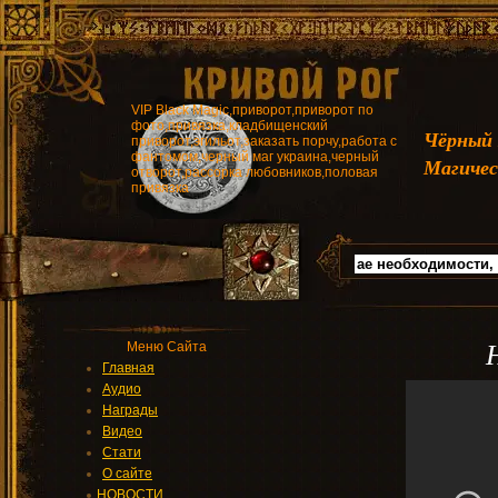
VIP Black Magic,приворот,приворот по
фото,привязка,кладбищенский
Чёрный
приворот,эгильот,заказать порчу,работа с
фантомом,черный маг украина,черный
Магичес
отворот,рассорка любовников,половая
привязка
Меню Сайта
Главная
Аудио
Награды
Видео
Стати
О сайте
НОВОСТИ