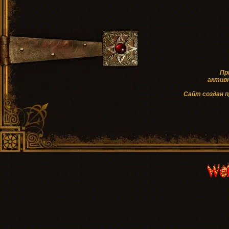
Пр
активн
Cайт создан 