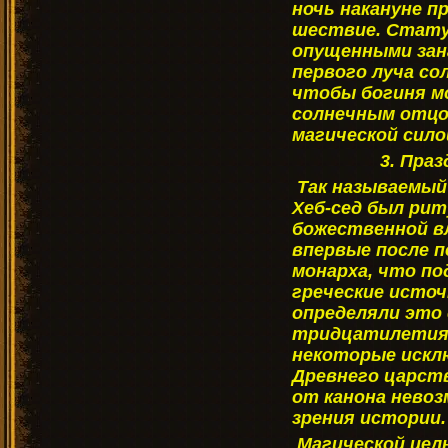
ночь накануне п
шествие. Стату
опущенными зан
первого луча со
чтобы богиня м
солнечным отцо
магической сило
3. Пра
Так называемый
Хеб-сед был ри
божественной в
впервые после 
монарха, что п
греческие источ
определяли это 
тридцатилетия"
некоторые исклю
Древнего царст
от канона невоз
зрения истории.
Магической цел