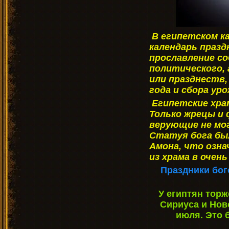
В египетском к
календарь празд
прославление с
политического, 
или празднеств,
года и сбора уро
Египетские хра
Только жрецы и 
верующие не мо
Статуя бога бы
Амона, что озн
из храма в очень
Праздники бог
У египтян тор
Сириуса и Ново
июля. Это 