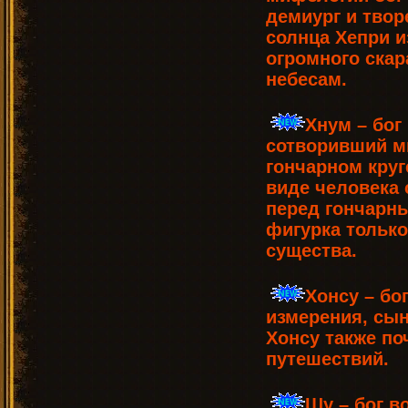
демиург и твор
солнца Хепри и
огромного скар
небесам.
Хнум – бог
сотворивший м
гончарном круг
виде человека 
перед гончарны
фигурка только
существа.
Хонсу – бо
измерения, сын
Хонсу также по
путешествий.
Шу – бог в