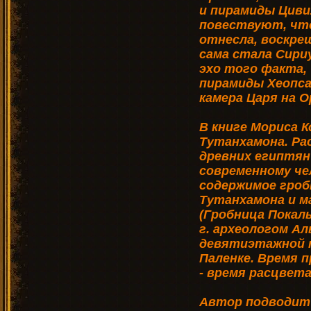
и пирамиды Циви
повествуют, что
отнесла, воскреш
сама стала Сири
эхо того факта,
пирамиды Хеопса 
камера Царя на О
В книге Мориса 
Тутанхамона. Р
древних египтян
современному че
содержимое гроб
Тутанхамона и м
(Гробница Покал
г. археологом Ал
девятиэтажной п
Паленке. Время п
- время расцвета
Автор подводит 