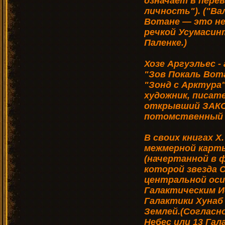
означает в пере
личность"). ("Ва
Вотане — это не
речкой Усумасин
Паленке.)
Хозе Аргуэльес -
"Зов Покаль Вота
"Зонд с Арктура"
художник, писат
открывший ЗАКО
потомственный 
В своих книгах Х
межмерной карты
(начертанной в 
которой звезда 
центральной ос
Галактическим 
Галактики Хунаб 
Землей.(Согласн
Небес или 13 Гал