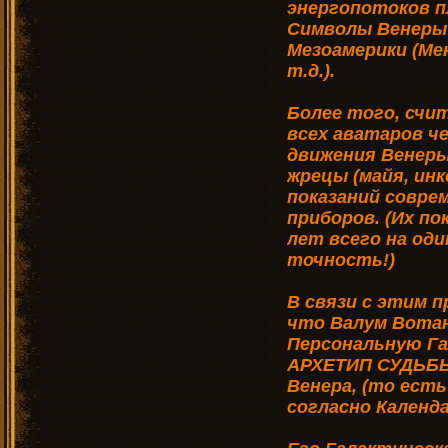
энергопотоков п
Символы Венеры 
Мезоамерики (Ме
т.д.).
Более того, счи
всех аватаров ч
движения Венеры
жрецы (майя, инк
показаний совре
приборов. (Их по
лет всего на од
точность!)
В связи с этим 
что Валум Вотан
Персональную Га
АРХЕТИП СУДЬБЫ,
Венера, (то есть
согласно Календа