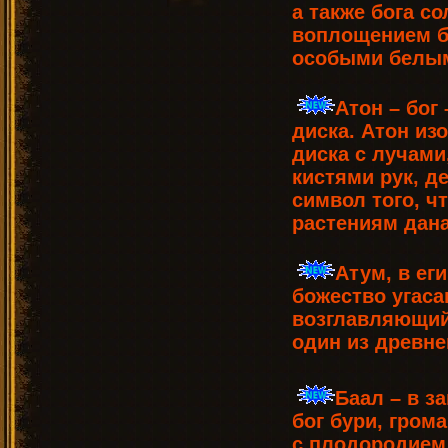
а также бога с
воплощением б
особыми белым
Атон – бог
диска. Атон из
диска с лучами
кистями рук, д
символ того, ч
растениям дан
Атум, в ег
божество угаса
возглавляющий
один из древне
Баал – в з
бог бури, гром
с плодородием