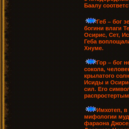
Баалу соответс
Геб – бог 
богини влаги Т
Осирис, Сет, И
Геба воплощал
Хнуме.
Гор – бог н
сокола, челове
крылатого сол
Исиды и Осири
сил. Его симво
распростертым
Имхотеп, в
мифологии мудр
фараона Джосер