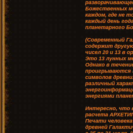
разворачивающей
Божественных мес
каждом, где не т
каждый день год
планетарного Б
(Современный Га
содержит другу
чисел 20 и 13 в 
Это 13 лунных ме
Однако в течени
проигрываются п
символов древни
различный харак
энергоинформаци
энергиями плане
Интересно, что 
расчета АРХЕТИ
Печати человека 
древней Галакти