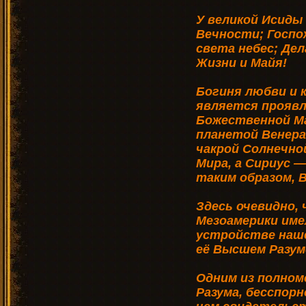
У великой Исиды
Вечности; Госпо
света небес; Де
Жизни и Майя!
Богиня любви и
является проявл
Божественной Ма
планетой Венера
чакрой Солнечн
Мира, а Сириус —
таким образом, 
Здесь очевидно,
Мезоамерики име
устройстве наш
её Выс­шем Разум
Одним из полно
Разума, бесспорн