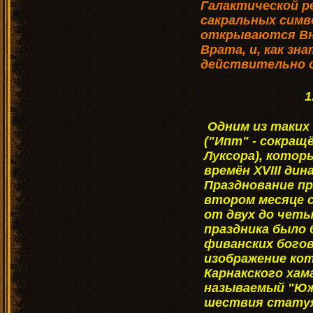
Галактической р
сакральных симво
открываются Вн
Врата, и, как зн
действительно о
1
Одним из таких
("Ипт" - сокращ
Луксора), кото
времён XVIII ди
Празднование пр
втором месяце с
от двух до четы
праздника было
фиванских богов
изображение ко
Карнакского хама
называемый "Юж
шествия статуя