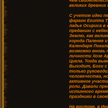
чем свидетельс
великих древних
С учетом идеи п
фараон Египта Т
ладье Осириса в 
преданию с небе
Землю, как вели
города Паленке 
Календаря Покаль
возможно вновь 
личности Хозе А
Цикла. Тогда вы
Выходит, Боги с
только руководи
человечества, но
активное участи
роли. Давали пр
истинного време
праздники в свою 
На востоке, в Ин