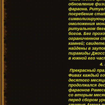
обновление физ
фараона. Ритуа
погребение ста
символизирующе
омоложения мона
ритуальном бег
богов. Бег прох
ограниченном ст
камней; свидет
найдены в зауп
пирамиды Джоссе
в южной его час
4.
Прекрасный пра
Фивах каждый го
десятого месяца
продолжался дес
фараонов Рамес
со вторым месяц
перед сбором ур
статуя Амона по