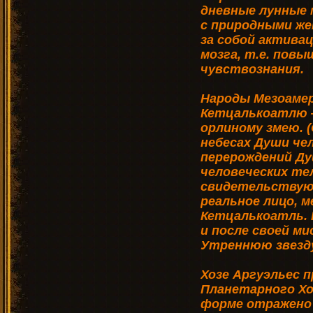
дневные лунные
с природными же
за собой ак­тив
мозга, т.е. повы
чувствознания.
Народы Мезоамер
Кетцалькоатлю —
орлиному змею. 
небесах Души чел
перерождений Ду
человеческих тел
свидетельствую
реальное лицо, м
Кетцалькоатль. 
и после своей ми
Утреннюю звезду
Хозе Аргуэльес п
Планетарного Хо
форме отражено