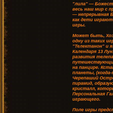
"лила" — Божест
весь наш мир с п
— непрерывная Б
как дети играют
игры.
Может быть, Хоз
одну из таких иг
"Телектанон" и 
Календаря 13 Лу
развития телепа
путешествующие
на панцире. Кст
планеты, (когда
Черепаший Остро
пирамид, образу
кристалл, котор
Персональная Га
играющего.
Поле игры предс