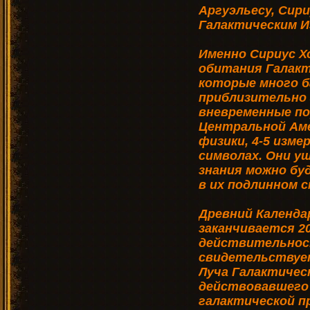
Аргуэльесу, Сири
Галактическим И
Именно Сириус Х
обитания Галакт
которые много б
приблизительно 
вневременные п
Центральной Аме
физики, 4-5 изм
символах. Они уш
знания можно бу
в их подлинном 
Древний Календа
заканчивается 20
действительнос
свидетельствуе
Луча Галактичес
действовавшего 
галактической п