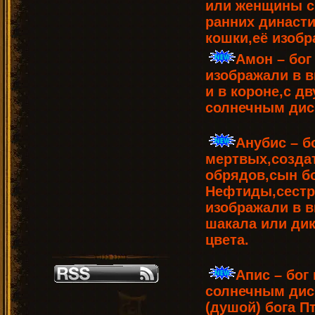
или женщины с
ранних династ
кошки,её изобр
Амон – бог
изображали в в
и в короне,с д
солнечным дис
Анубис – б
мертвых,созда
обрядов,сын бо
Нефтиды,сестр
изображали в в
шакала или дик
цвета.
Апис – бог
солнечным диск
(душой) бога П