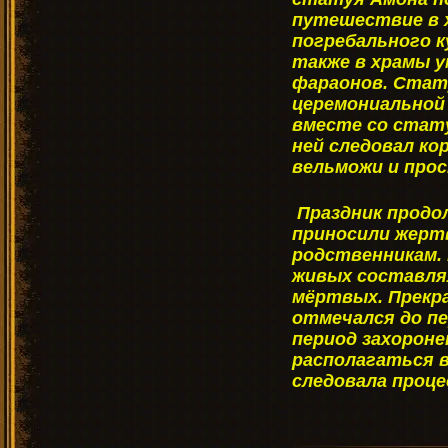
путешествие в 
погребального к
также в храмы 
фараонов. Стату
церемониальной 
вместе со стату
ней следовал ко
вельможи и прос
Праздник продо
приносили жерт
родственникам. 
живых составлял
мёртвых. Прекр
отмечался до пе
период захорон
располагаться 
следовала проце