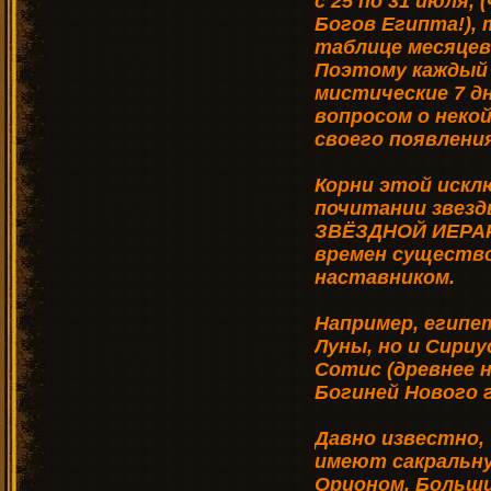
с 25 по 31 июля,
Богов Египта!),
таблице месяце
Поэтому каждый 
мистические 7 д
вопросом о неко
своего появления
Корни этой искл
почитании звезд
ЗВЁЗДНОЙ ИЕРАР
времен существо
наставником.
Например, египе
Луны, но и Сириу
Сотис (древнее н
Богиней Нового г
Давно известно,
имеют сакральну
Орионом, Больши