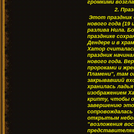
громкими возгла
2. Пра
Этот праздник 
нового года (19 
разлива Нила. Б
празднике сохра
Дендере и в храм
Хатор считалась
праздник начинал
нового года. Ве
пророками и жре
Пламени", там о
закрывавший вхо
хранилась ладь
изображением Ха
крипту, чтобы 
завершению это
сопровождалась 
открытым небом
"возложения во
представителям