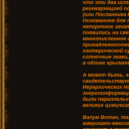
что эти два ист
реинкарнацией о
(или Посланника 
Основанием для 
непорочное зача
появились на све
многочисленное
принадлежностей
эзотерической с
солнечные знаки
в облике крылаты
А может быть, 
свидетельствую
Иерархических Н
энергоинформац
были параллельн
великих цивилиз
Валум Вотан, так
американо-мекси