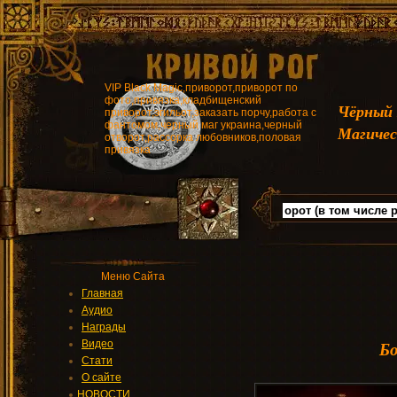
VIP Black Magic,приворот,приворот по
фото,привязка,кладбищенский
Чёрный
приворот,эгильот,заказать порчу,работа с
фантомом,черный маг украина,черный
Магичес
отворот,рассорка любовников,половая
привязка
Меню Сайта
Главная
Аудио
Награды
Бо
Видео
Стати
О сайте
НОВОСТИ