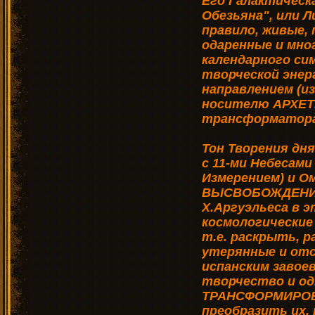
Его Галактическ
Обезьяна", или Л
правило, живые,
одаренные и мно
календарного си
творческой энер
направлением (и
носителю АРХЕТ
трансформатора
Тон Творения дня
с 11-ми Небесами
Измерением) и О
ВЫСВОБОЖДЕНИЯ.
Х.Аргуэльеса в 
космологические
т.е. раскрыть, 
утерянные и отс
испанским завое
творчество и о
ТРАНСФОРМИРОВ
преобразить их,