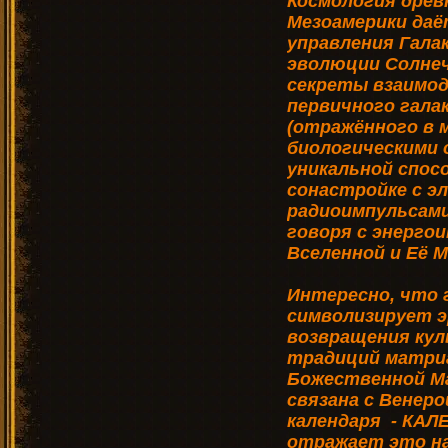
Космология древ
Мезоамерики даё
управления Гала
эволюции Солне
секреты взаимод
первичного гала
(отражённого в м
биологическими 
уникальной спосо
сонастройке с э
радиоимпульсами
говоря с энерг
Вселенной и Её 
Интересно, что 
символизирует э
возвращения кул
традиций матри
Божественной Ма
связана с Венеро
календаря - КАЛ
отражает это на