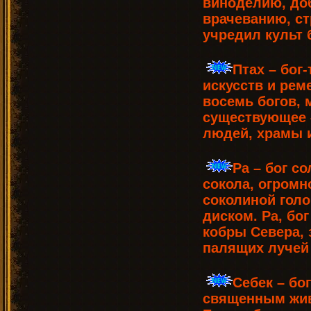
виноделию, до
врачеванию, ст
учредил культ 
Птах – бог
искусств и рем
восемь богов, 
существующее 
людей, храмы и
Ра – бог с
сокола, огромн
соколиной гол
диском. Ра, бо
кобры Севера,
палящих лучей
Себек – бо
священным жив