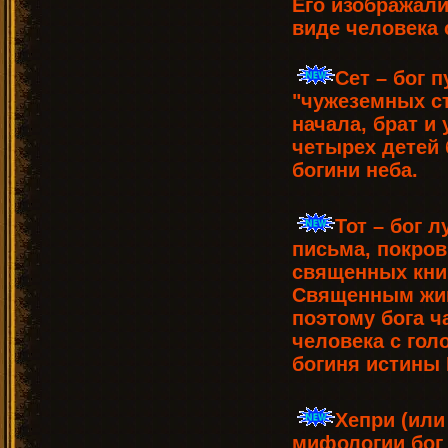
Его изображали
виде человека 
Сет – бог п
"чужеземных ст
начала, брат и
четырех детей 
богини неба.
Тот – бог л
письма, покров
священных книг
Священным жив
поэтому бога ч
человека с гол
богиня истины 
Хепри (или
мифологии бог