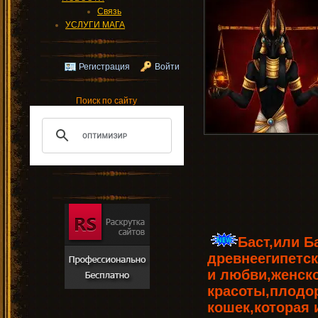
Связь
УСЛУГИ МАГА
Регистрация
Войти
Поиск по сайту
Баст,или
Ба
древнеегипетск
и любви,женск
красоты,плодо
кошек,которая 