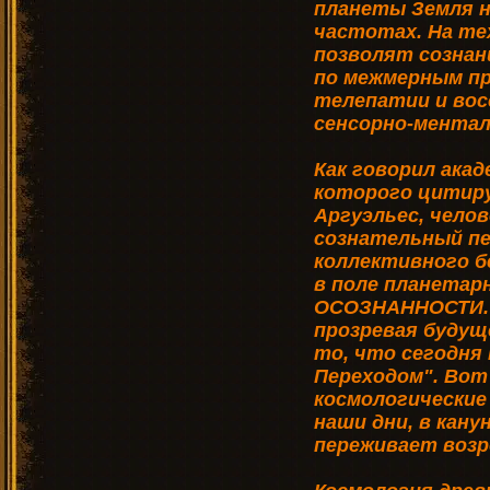
планеты Земля н
частотах. На те
позволят созна
по межмерным пр
телепатии и во
сенсорно-мента
Как говорил ака
которого цитиру
Аргуэльес, чело
сознательный пе
коллективного б
в поле планетар
ОСОЗНАННОСТИ. 
прозревая будуще
то, что сегодня
Переходом". Вот
космологические
наши дни, в кану
переживает возр