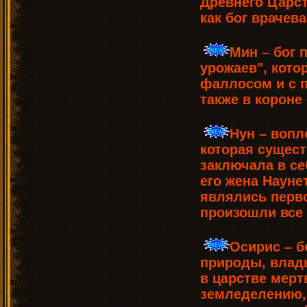
Древнего Царст
как бог врачев
Мин – бог 
урожаев", кото
фаллосом и с п
также в короне
Нун – вопл
которая сущест
заключала в се
его жена Науне
являлись перво
произошли все 
Осирис – б
природы, влады
в царстве мерт
земледелению,