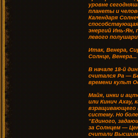
уровне сегодняш
планеты и челов
Календаря Солне
способствующая
энергий Инь-Ян,
левого полушарий
Итак, Венера, Си
Солнце, Венера...
В начале 18-й д
считался Ра — Бо
времени культ О
Майя, инки и ацт
или Кинич Ахау, 
взращивающего 
систему. Но боле
"Единого, задаю
за Солнцем — Це
считали Высшим 