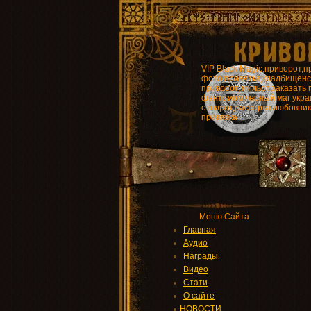
VIP Black Magic,приворот,п
фото,привязка,кладбищенс
приворот,эгильот,заказать 
фантомом,черный маг укра
отворот,рассорка любовни
привязка
Меню Сайта
Главная
Аудио
Награды
Видео
Стати
О сайте
НОВОСТИ