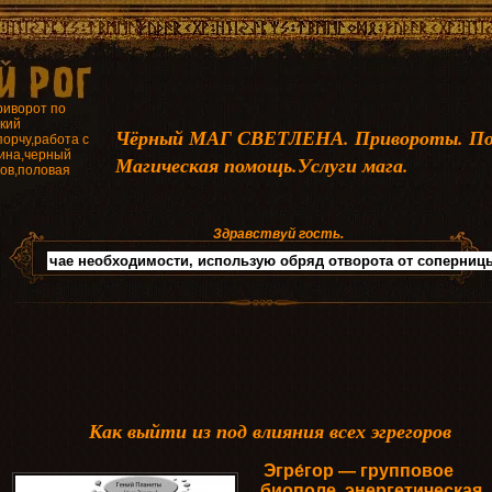
риворот по
кий
Чёрный МАГ СВЕТЛЕНА. Привороты. По
порчу,работа с
ина,черный
Магическая помощь.Услуги мага.
ков,половая
Здравствуй гость.
Как выйти из под влияния всех эгрегоров
Эгре́гор — групповое
биополе, энергетическая