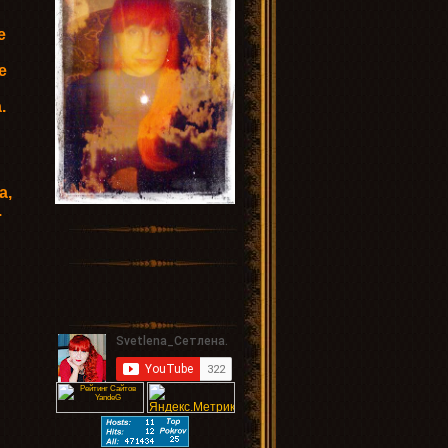
е
е
.
а,
.