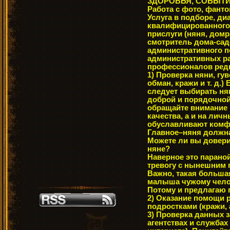
ЗДОРОВЬЯ, СОБЫТИ
Работа с фото, фанто
Услуга в подборе, ди
квалифицированного 
прислуги (няня, домр
смотритель дома-сад
административного п
административных ра
профессионалов редк
1) Проверка няни, гу
обман, кражи и т. д.)
следует выбирать ня
доброй и порядочной
обращайте внимание 
качества, а и на ли
обуславливают комфо
Главное–няня должна
Можете ли вы довери
няне?
Наверное это парано
тревогу с нынешним 
Важно, такая больша
малыша чужому чело
Потому и предлагаю п
2) Оказание помощи 
подростками (кражи, а
3) Проверка данных 
агентствах и службах