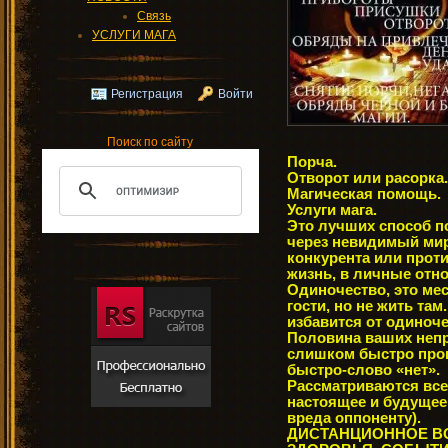
Связь
УСЛУГИ МАГА
Регистрация
Войти
Поиск по сайту
Порча.
Отворот или расорка.
Магическая помощь.
Услуги мага.
Это лучших способ п
через невидимый мир
конкурента или прот
жизнь, в личные отн
Одиночество, это мес
гости, но не жить та
избавится от одиноч
Половина ваших непр
слишком быстро прои
быстро-слово «нет».
Рассматриваются все
настоящее и будуще
вреда оппоненту).
ДИСТАНЦИОННОЕ В