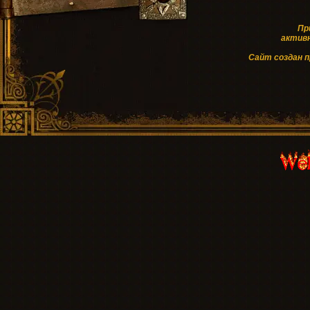
Пр
активн
Cайт создан 