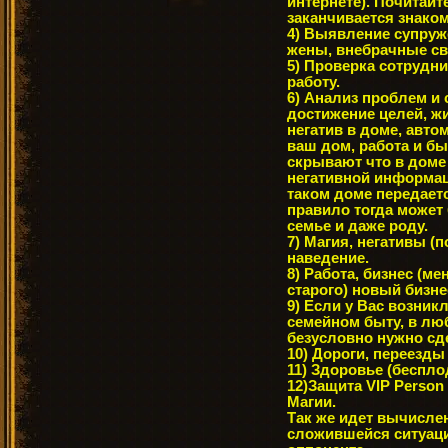
интернете). Почитайт
заканчивается знакомс
4) Выявление супруж
жены, внебрачные свя
5) Проверка сотрудни
работу.
6) Анализ проблем и 
достижение целей, жи
негатив в доме, авт
ваш дом, работа и бы
скрывают что в доме
негативной информац
таком доме передается
правило тогда может
семье и даже роду.
7) Магия, негативы (п
наведение.
8) Работа, бизнес (м
старого) новый бизне
9) Если у Вас возни
семейном быту, в л
безусловно нужно сд
10) Дороги, переезды 
11) Здоровье (бесплод
12)Защита VIP Perso
Магии.
Так же идет вычисле
сложившейся ситуаци