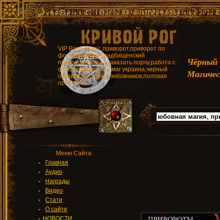
VIP Black Magic,приворот,приворот по
фото,привязка,кладбищенский
Чёрный
приворот,эгильот,заказать порчу,работа с
фантомом,черный маг украина,черный
Магичес
отворот,рассорка любовников,половая
привязка
Меню Сайта
Главная
Аудио
Награды
Видео
Стати
О сайте
НОВОСТИ