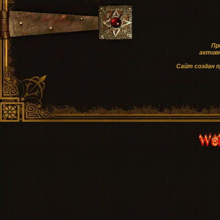
Пр
активн
Cайт создан 