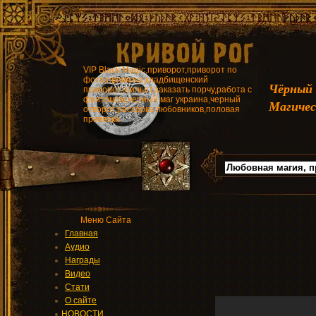
VIP Black Magic,приворот,приворот по
фото,привязка,кладбищенский
Чёрный
приворот,эгильот,заказать порчу,работа с
фантомом,черный маг украина,черный
Магичес
отворот,рассорка любовников,половая
привязка
Меню Сайта
Главная
Аудио
Награды
Видео
Стати
О сайте
НОВОСТИ