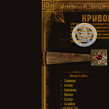
VIP Black Magic,приворот,п
фото,привязка,кладбищенс
приворот,эгильот,заказать 
фантомом,черный маг укра
отворот,рассорка любовни
привязка
Меню Сайта
Главная
Аудио
Награды
Видео
Стати
О сайте
НОВОСТИ