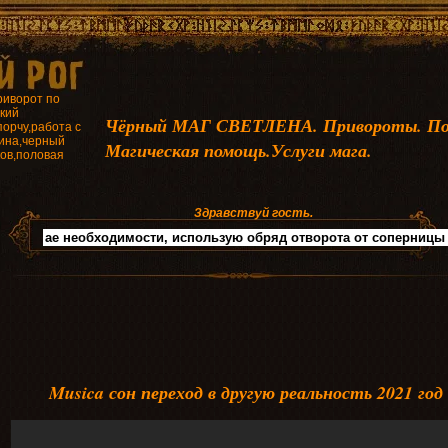
риворот по
кий
Чёрный МАГ СВЕТЛЕНА. Привороты. По
порчу,работа с
ина,черный
Магическая помощь.Услуги мага.
ков,половая
Здравствуй гость.
Musica сон переход в другую реальность 2021 год